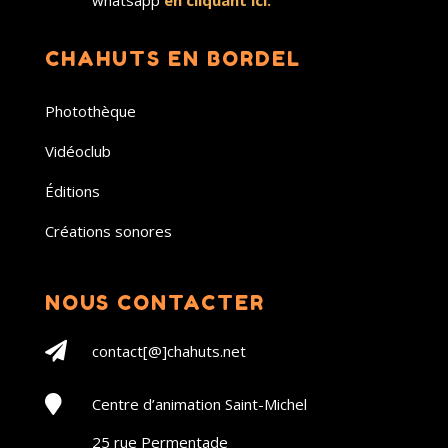
whatsapp
en cliquant ici.
CHAHUTS EN BORDEL
Photothèque
Vidéoclub
Éditions
Créations sonores
NOUS CONTACTER

contact[@]chahuts.net

Centre d’animation Saint-Michel
25 rue Permentade